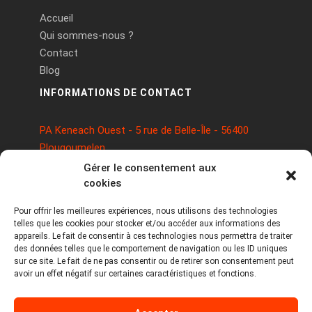
Accueil
Qui sommes-nous ?
Contact
Blog
INFORMATIONS DE CONTACT
PA Keneach Ouest - 5 rue de Belle-Île - 56400
Plougoumelen
contact@logiciels-etiquettes.com
Gérer le consentement aux
09 71 37 25 93
cookies
Pour offrir les meilleures expériences, nous utilisons des technologies
telles que les cookies pour stocker et/ou accéder aux informations des
appareils. Le fait de consentir à ces technologies nous permettra de traiter
des données telles que le comportement de navigation ou les ID uniques
sur ce site. Le fait de ne pas consentir ou de retirer son consentement peut
avoir un effet négatif sur certaines caractéristiques et fonctions.
Copyright © 2026 Tous droits réservés -