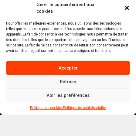
Gérer le consentement aux
PA Keneach Ouest - 5 rue de Belle-Île - 56400
cookies
Plougoumelen
Pour offrir les meilleures expériences, nous utilisons des technologies
contact@logiciels-etiquettes.com
telles que les cookies pour stocker et/ou accéder aux informations des
09 71 37 25 93
appareils. Le fait de consentir à ces technologies nous permettra de traiter
des données telles que le comportement de navigation ou les ID uniques
sur ce site. Le fait de ne pas consentir ou de retirer son consentement peut
avoir un effet négatif sur certaines caractéristiques et fonctions.
Accepter
Refuser
Copyright © 2026 Tous droits réservés -
MPDYS
Voir les préférences
Mentions légales
Politique de cookies
Politique de confidentialité
Politique de cookies
Politique de confidentialité