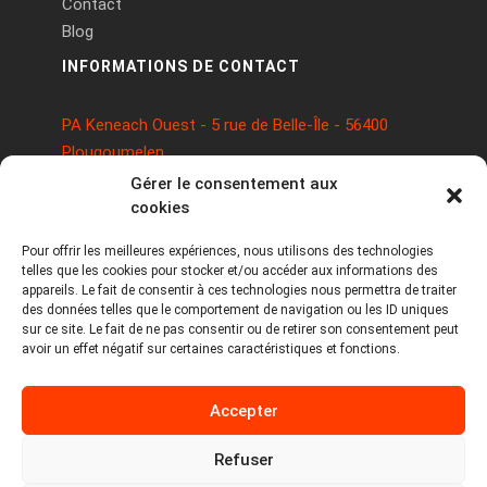
Contact
Blog
INFORMATIONS DE CONTACT
PA Keneach Ouest - 5 rue de Belle-Île - 56400
Plougoumelen
contact@logiciels-etiquettes.com
Gérer le consentement aux
09 71 37 25 93
cookies
Pour offrir les meilleures expériences, nous utilisons des technologies
telles que les cookies pour stocker et/ou accéder aux informations des
appareils. Le fait de consentir à ces technologies nous permettra de traiter
des données telles que le comportement de navigation ou les ID uniques
sur ce site. Le fait de ne pas consentir ou de retirer son consentement peut
avoir un effet négatif sur certaines caractéristiques et fonctions.
Copyright © 2026 Tous droits réservés -
Accepter
MPDYS
Mentions légales
Refuser
Politique de cookies